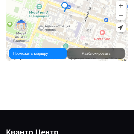
Проложить маршрут
Разблокировать
Кванто Центр