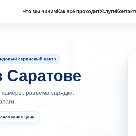
Что мы чиним
Как всё проходит
Услуги
Контак
ндовый сервисный центр
в Саратове
, камеры, разъема зарядки,
влаги.
гласование цены